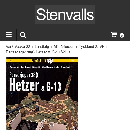
0
Var? Vecka 32
>
Landkrig
>
Militärfordon
>
Tyskland 2. VK
>
Panzerjäger 38(t) Hetzer & G-13 Vol. 1