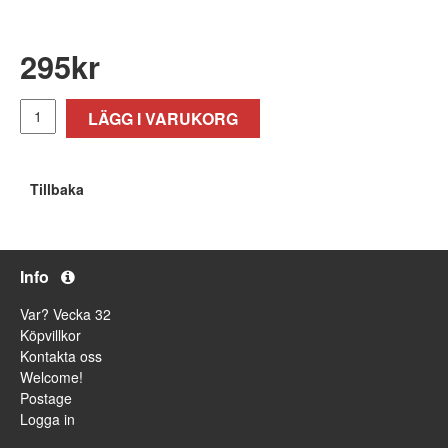
295
kr
LÄGG I VARUKORG
Tillbaka
Info
Var? Vecka 32
Köpvillkor
Kontakta oss
Welcome!
Postage
Logga in