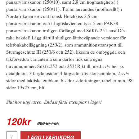
pansarvärnskanon (250/10), samt 2,8 cm höghastighets(!)
pansarvärnskanon (250/11). T.o.m. användes (inofficiellt!) i
Nordafrika en erövrad fransk Hotchkiss 2,5 cm
pansarvärnskanon och i Jugoslavien en tysk 5 cm PAK38
pansarvärnskanon troligen förlängd med SdKfz.251 ausf.D´s
raka bakdel! Lägg därtill slutligen lättbeväpnade versioner för
telefonkabelläggning (250/2), som ammunitionstransport till
Sturmgeschütz III (250/6 och 252), liksom de ombyggda och
takförsedda varianterna som därför fick sina egna
huvudnummer: Sdkfz.252 och 253! Rikt ill. med sv/v hel- o.
detaljfoton, 3 färgfotosidor, 4 färgsidor divisionsemblem, 2 sv/v
sidor med taktiska emblem, 6 sidor sidoritningar, tabeller mm. 98
sidor 19x25 cm, hft.
Slut hos utgivaren. Endast fåtal exemplar i lager!
120
kr
209 kr
/ st.
LÄGG I VARUKORG