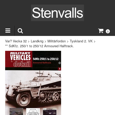
0
Var? Vecka 32
>
Landkrig
>
Militärfordon
>
Tyskland 2. VK
>
** SdKfz. 250/1 to 250/12 Armoured Halftrack.