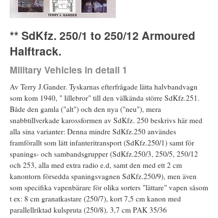
** SdKfz. 250/1 to 250/12 Armoured
Halftrack.
Military Vehicles in detail 1
Av Terry J.Gander. Tyskarnas efterfrågade lätta halvbandvagn
som kom 1940, " lillebror" till den välkända större SdKfz.251.
Både den gamla ("alt") och den nya ("neu"), mera
snabbtillverkade karossformen av SdKfz. 250 beskrivs här med
alla sina varianter: Denna mindre SdKfz.250 användes
framförallt som lätt infanteritransport (SdKfz.250/1) samt för
spanings- och sambandsgrupper (SdKfz.250/3, 250/5, 250/12
och 253, alla med extra radio e.d, samt den med ett 2 cm
kanontorn försedda spaningsvagnen SdKfz.250/9), men även
som specifika vapenbärare för olika sorters "lättare" vapen såsom
t ex: 8 cm granatkastare (250/7), kort 7,5 cm kanon med
parallellriktad kulspruta (250/8), 3,7 cm PAK 35/36