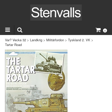
0
Var? Vecka 32
>
Landkrig
>
Militärfordon
>
Tyskland 2. VK
>
Tartar Road