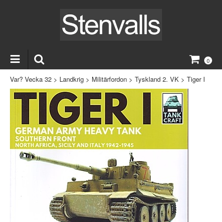
0
Var? Vecka 32
>
Landkrig
>
Militärfordon
>
Tyskland 2. VK
>
Tiger I