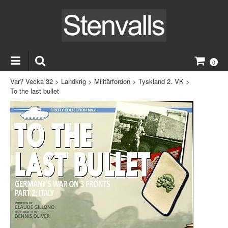
0
Var? Vecka 32
>
Landkrig
>
Militärfordon
>
Tyskland 2. VK
>
To the last bullet