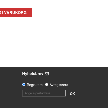
 I VARUKORG
Nyhetsbrev
Registrera
Avregistrera
OK