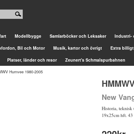
fart
Modellbygge
Samlarböcker och Leksaker
Industri-
ofordon, Bil och Motor
Musik, kartor och övrigt
Extra billigt
Platser, länder och resor
Zeunert's Schmalspurbahnen
WV Humvee 1980-2005
HMMWV 
New Vang
Historia, teknisk
19x25cm hft. 43 f
220
kr