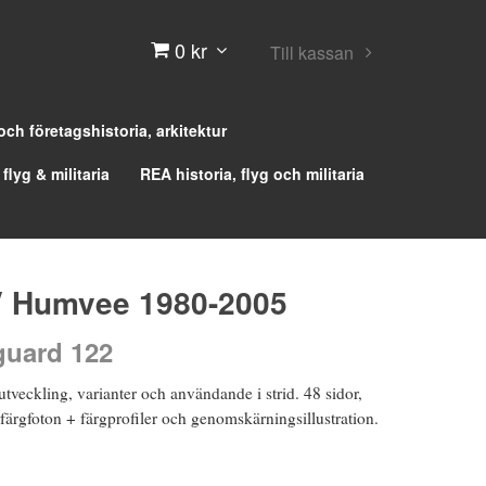
0 kr
Till kassan
 och företagshistoria, arkitektur
 flyg & militaria
REA historia, flyg och militaria
Humvee 1980-2005
uard 122
 utveckling, varianter och användande i strid. 48 sidor,
ärgfoton + färgprofiler och genomskärningsillustration.