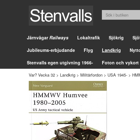
Järnvägar
Railways
Lokaltrafik
Sjökrig
Sjö
Jubileums-erbjudande
Flyg
Landkrig
Nytt
Stenvalls egen utgivning 1966-
Foton och vykort
Var? Vecka 32
>
Landkrig
>
Militärfordon
>
USA 1945-
>
HMM