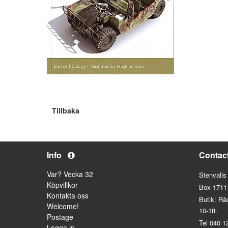
Tillbaka
Info
Contac
Var? Vecka 32
Stenvalls
Köpvillkor
Box 1711
Kontakta oss
Butik: Rå
Welcome!
10-18.
Postage
Tel 040 1
Logga in