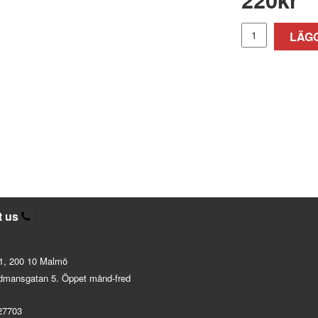
LÄGG
t us
1, 200 10 Malmö
dmansgatan 5. Öppet månd-fred
27703