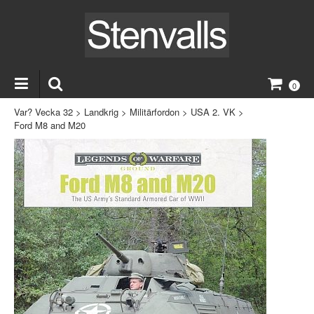
0
Var? Vecka 32
>
Landkrig
>
Militärfordon
>
USA 2. VK
>
Ford M8 and M20