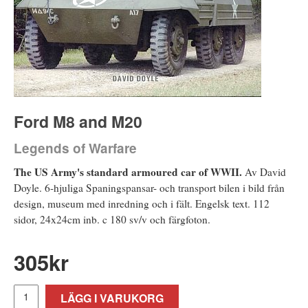
Ford M8 and M20
Legends of Warfare
The US Army's standard armoured car of WWII.
Av David
Doyle. 6-hjuliga Spaningspansar- och transport bilen i bild från
design, museum med inredning och i fält. Engelsk text. 112
sidor, 24x24cm inb. c 180 sv/v och färgfoton.
305
kr
LÄGG I VARUKORG