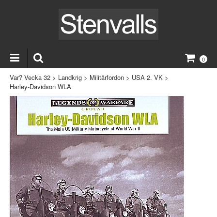
0
Var? Vecka 32
>
Landkrig
>
Militärfordon
>
USA 2. VK
>
Harley-Davidson WLA