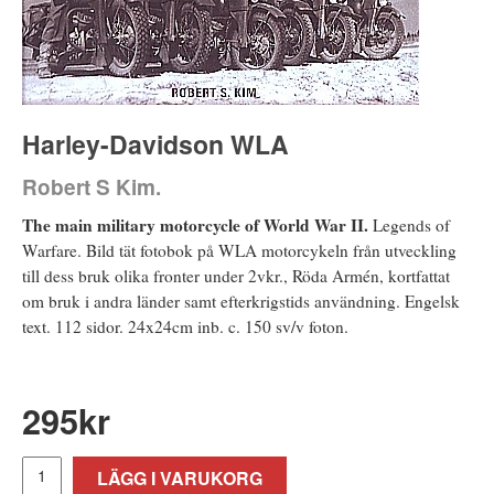
Harley-Davidson WLA
Robert S Kim.
The main military motorcycle of World War II.
Legends of
Warfare. Bild tät fotobok på WLA motorcykeln från utveckling
till dess bruk olika fronter under 2vkr., Röda Armén, kortfattat
om bruk i andra länder samt efterkrigstids användning. Engelsk
text. 112 sidor. 24x24cm inb. c. 150 sv/v foton.
295
kr
LÄGG I VARUKORG