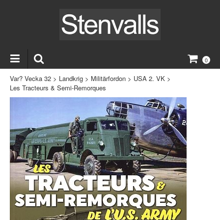
0
Var? Vecka 32
>
Landkrig
>
Militärfordon
>
USA 2. VK
>
Les Tracteurs & Semi-Remorques