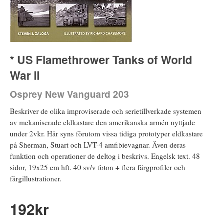
* US Flamethrower Tanks of World
War II
Osprey New Vanguard 203
Beskriver de olika improviserade och serietillverkade systemen
av mekaniserade eldkastare den amerikanska armén nyttjade
under 2vkr. Här syns förutom vissa tidiga prototyper eldkastare
på Sherman, Stuart och LVT-4 amfibievagnar. Även deras
funktion och operationer de deltog i beskrivs. Engelsk text. 48
sidor, 19x25 cm hft. 40 sv/v foton + flera färgprofiler och
färgillustrationer.
192
kr