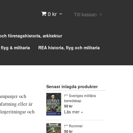
0 kr
Till kassan
 och företagshistoria, arkitektur
 flyg & militaria
REA historia, flyg och militaria
Senast inlagda produkter
kampanjer och
!** Sveriges militära
beredskap
attning eller är
50 kr
linjeritningar och
Läs mer »
!** Rommel
50 kr