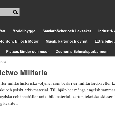
fart
Modellbygge
Samlarböcker och Leksaker
Industri-
ofordon, Bil och Motor
Musik, kartor och övrigt
Extra billigt
Platser, länder och resor
Zeunert's Schmalspurbahnen
aria
two Militaria
eller militärhistoriska volymer som beskriver militärfordon eller 
skt och polskt arkivmaterial. Till hjälp har många engelsk sammanf
ngelska och innehåller unikt bildmaterial, kartor, tekniska skisser, 
g kvalitet.