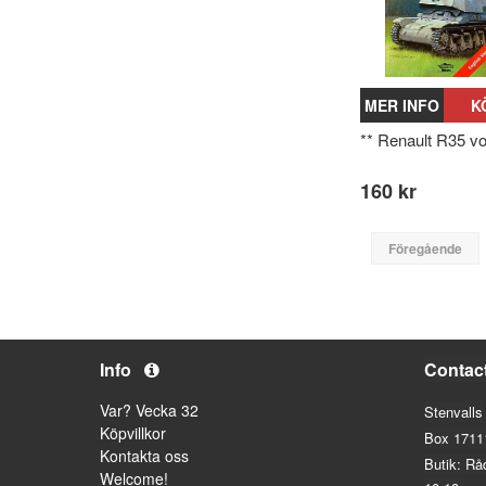
MER INFO
K
** Renault R35 vol
160 kr
Föregående
Info
Contac
Var? Vecka 32
Stenvalls
Köpvillkor
Box 1711
Kontakta oss
Butik: Rå
Welcome!