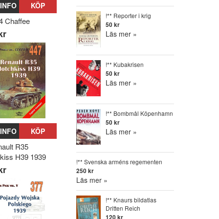
INFO
KÖP
!** Reporter i krig
4 Chaffee
50 kr
kr
Läs mer »
!** Kubakrisen
50 kr
Läs mer »
!** Bombmål Köpenhamn
50 kr
INFO
KÖP
Läs mer »
nault R35
kiss H39 1939
!** Svenska arméns regementen
kr
250 kr
Läs mer »
!** Knaurs bildatlas
Dritten Reich
120 kr