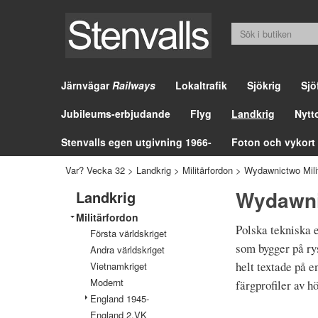
Järnvägar
Railways
Lokaltrafik
Sjökrig
Sjö
Jubileums-erbjudande
Flyg
Landkrig
Nytt
Stenvalls egen utgivning 1966-
Foton och vykort
Var? Vecka 32
>
Landkrig
>
Militärfordon
>
Wydawnictwo Milit
Wydawnic
Landkrig
Militärfordon
Polska tekniska 
Första världskriget
som bygger på ry
Andra världskriget
helt textade på e
Vietnamkriget
Modernt
färgprofiler av hö
England 1945-
England 2.VK