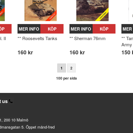
ÖP
MER INFO
KÖP
MER INFO
KÖP
MER 
. II
** Roosevelts Tanks
** Sherman 76mm
** Tan
Army
160 kr
160 kr
150 
1
2
100 per sida
t us
1, 200 10 Malmö
dmansgatan 5. Öppet månd-fred