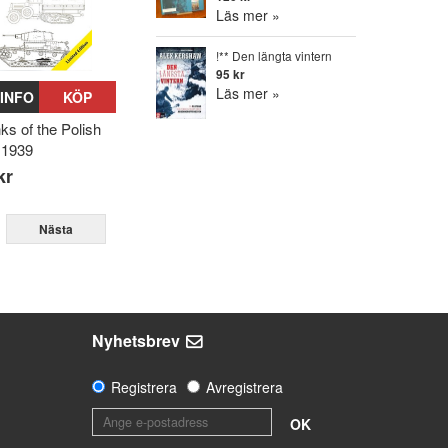
Läs mer »
!** Den längta vintern
95 kr
Läs mer »
INFO
KÖP
ks of the Polish
 1939
kr
Nästa
Nyhetsbrev
Registrera
Avregistrera
OK