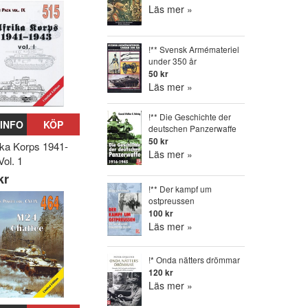
Läs mer »
!** Svensk Armémateriel
under 350 år
50 kr
Läs mer »
!** Die Geschichte der
INFO
KÖP
deutschen Panzerwaffe
50 kr
rika Korps 1941-
Läs mer »
Vol. 1
kr
!** Der kampf um
ostpreussen
100 kr
Läs mer »
!* Onda nätters drömmar
120 kr
Läs mer »