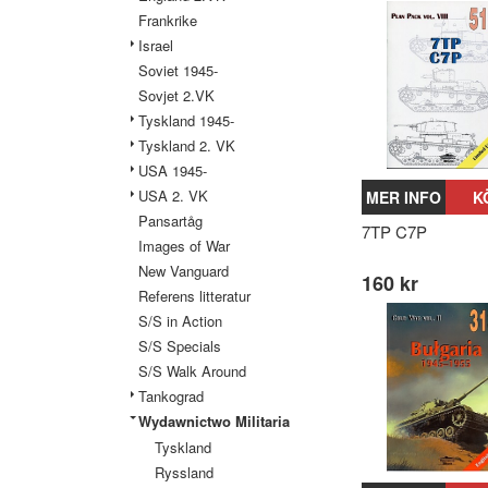
Frankrike
Israel
Soviet 1945-
Sovjet 2.VK
Tyskland 1945-
Tyskland 2. VK
USA 1945-
USA 2. VK
MER INFO
K
Pansartåg
7TP C7P
Images of War
New Vanguard
160 kr
Referens litteratur
S/S in Action
S/S Specials
S/S Walk Around
Tankograd
Wydawnictwo Militaria
Tyskland
Ryssland