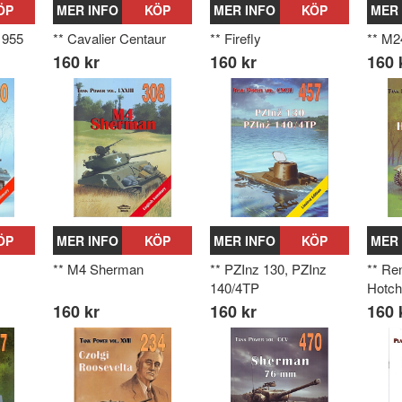
ÖP
MER INFO
KÖP
MER INFO
KÖP
MER 
1955
** Cavalier Centaur
** Firefly
** M2
160 kr
160 kr
160 
ÖP
MER INFO
KÖP
MER INFO
KÖP
MER 
** M4 Sherman
** PZInz 130, PZInz
** Re
140/4TP
Hotch
160 kr
160 kr
160 