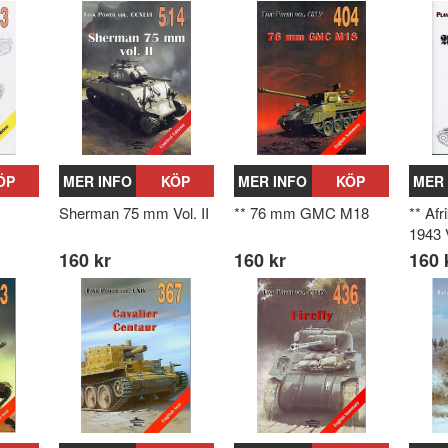
ÖP
MER INFO
KÖP
MER INFO
KÖP
MER 
Sherman 75 mm Vol. II
** 76 mm GMC M18
** Af
1943 
160 kr
160 kr
160 