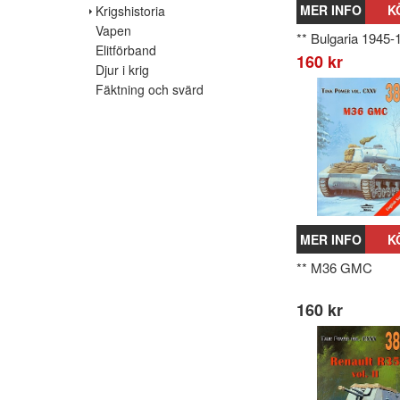
MER INFO
K
Krigshistoria
Vapen
** Bulgaria 1945-
Elitförband
160 kr
Djur i krig
Fäktning och svärd
MER INFO
K
** M36 GMC
160 kr