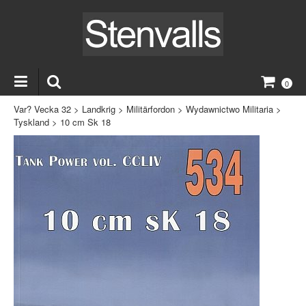
0
Var? Vecka 32
>
Landkrig
>
Militärfordon
>
Wydawnictwo Militaria
>
Tyskland
>
10 cm Sk 18