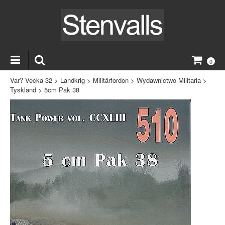
0
Var? Vecka 32
>
Landkrig
>
Militärfordon
>
Wydawnictwo Militaria
>
Tyskland
>
5cm Pak 38