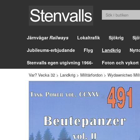
Järnvägar
Railways
Lokaltrafik
Sjökrig
Sjö
Jubileums-erbjudande
Flyg
Landkrig
Nytt
Stenvalls egen utgivning 1966-
Foton och vykort
Var? Vecka 32
>
Landkrig
>
Militärfordon
>
Wydawnictwo Milit