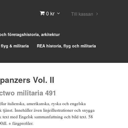
0 kr
Till kassan
 och företagshistoria, arkitektur
 flyg & militaria
REA historia, flyg och militaria
panzers Vol. II
two militaria 491
lar italienska, amerikanska, ryska och engelska
k tjänst. Innehåller även linjeillustrationer och snygga
sk text med Engelsk sammanfattning och bild text. 58
0ill. + färgprofiler.