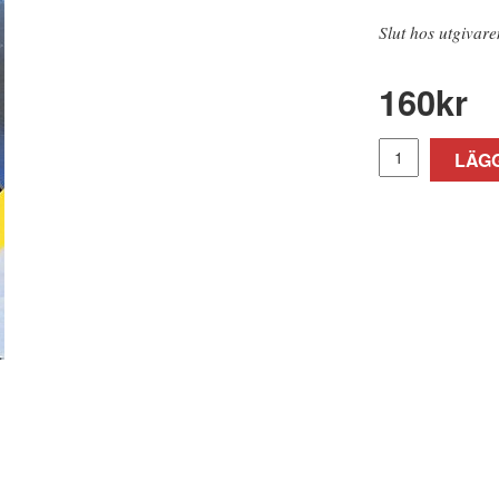
Slut hos utgivare
160
kr
LÄGG