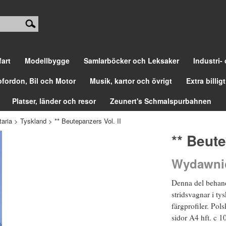
fart
Modellbygge
Samlarböcker och Leksaker
Industri-
ofordon, Bil och Motor
Musik, kartor och övrigt
Extra billigt
Platser, länder och resor
Zeunert's Schmalspurbahnen
aria
>
Tyskland
>
** Beutepanzers Vol. II
** Beute
Wydawnic
Denna del behand
stridsvagnar i tys
färgprofiler. Pol
sidor A4 hft. c 10