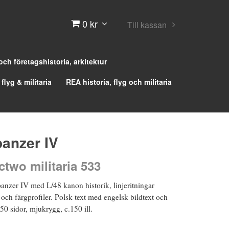
0 kr
Till kassan
 och företagshistoria, arkitektur
 flyg & militaria
REA historia, flyg och militaria
panzer IV
two militaria 533
anzer IV med L/48 kanon historik, linjeritningar
r och färgprofiler. Polsk text med engelsk bildtext och
0 sidor, mjukrygg, c.150 ill.