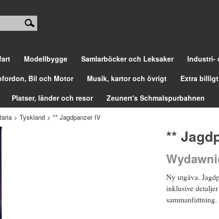
fart
Modellbygge
Samlarböcker och Leksaker
Industri-
ofordon, Bil och Motor
Musik, kartor och övrigt
Extra billigt
Platser, länder och resor
Zeunert's Schmalspurbahnen
aria
>
Tyskland
>
** Jagdpanzer IV
** Jagd
Wydawnic
Ny utgåva. Jagdp
inklusive detalje
sammanfattning. 5