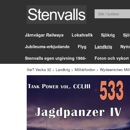
Järnvägar
Railways
Lokaltrafik
Sjökrig
Sjö
Jubileums-erbjudande
Flyg
Landkrig
Nytt
Stenvalls egen utgivning 1966-
Foton och vykort
Var? Vecka 32
>
Landkrig
>
Militärfordon
>
Wydawnictwo Milit