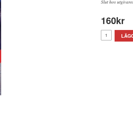
Slut hos utgivare
160
kr
LÄGG