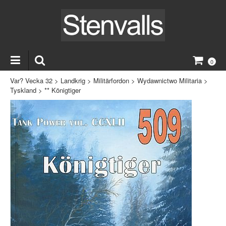
0
Var? Vecka 32
>
Landkrig
>
Militärfordon
>
Wydawnictwo Militaria
>
Tyskland
>
** Königtiger