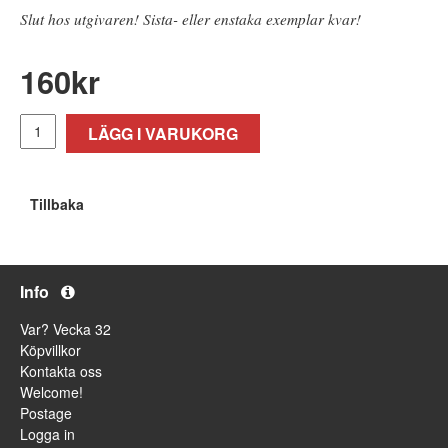
Slut hos utgivaren! Sista- eller enstaka exemplar kvar!
160
kr
LÄGG I VARUKORG
Tillbaka
Info
Var? Vecka 32
Köpvillkor
Kontakta oss
Welcome!
Postage
Logga in