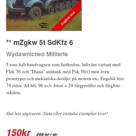
** mZgkw 5t SdKfz 6
Wydawnictwo Militaria
5 tons halvbandvagnen som lastfordon, luftvärn variant med
Flak 36 och "Diana" antitank med Pak 36(r) men även
prototyper och mekaniska detaljer på motorn etc. Engelsk text.
74 sidor, A4 hft. 96 sv/v foton + 24 färgprofiler och färgfoto
sektion.
Slut hos utgivaren. Sista eller enstaka exemplar kvar!
150
kr
295 kr
/ st.