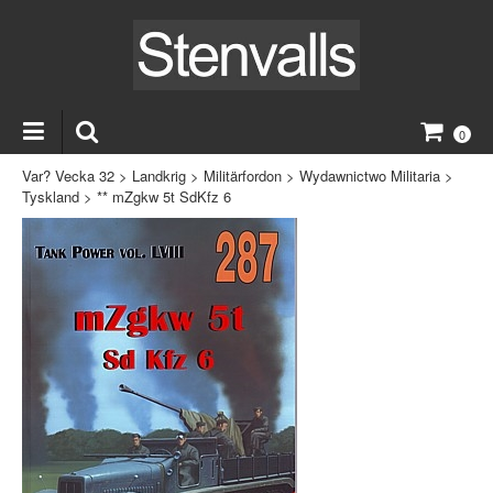
0
Var? Vecka 32
>
Landkrig
>
Militärfordon
>
Wydawnictwo Militaria
>
Tyskland
>
** mZgkw 5t SdKfz 6