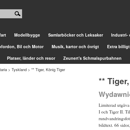
fart
Modellbygge
Samlarböcker och Leksaker
Industri-
ofordon, Bil och Motor
Musik, kartor och övrigt
Extra billigt
Platser, länder och resor
Zeunert's Schmalspurbahnen
aria
>
Tyskland
>
** Tiger, König Tiger
** Tiger
Wydawnic
Limiterad utgåva
I och Tiger II. Ti
rundvandringsfoto
bildtext. 66 sidor