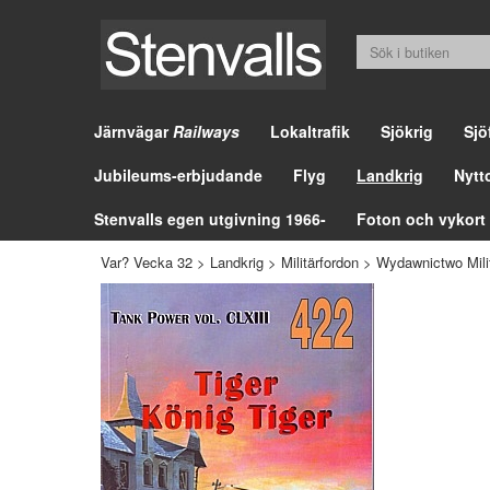
Järnvägar
Railways
Lokaltrafik
Sjökrig
Sjö
Jubileums-erbjudande
Flyg
Landkrig
Nytt
Stenvalls egen utgivning 1966-
Foton och vykort
Var? Vecka 32
>
Landkrig
>
Militärfordon
>
Wydawnictwo Milit