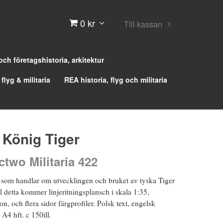
0 kr
Till kassan
 och företagshistoria, arkitektur
 flyg & militaria
REA historia, flyg och militaria
, König Tiger
two Militaria 422
 som handlar om utvecklingen och bruket av tyska Tiger
ll detta kommer linjeritningsplansch i skala 1:35,
n, och flera sidor färgprofiler. Polsk text, engelsk
, A4 hft. c 150ill.