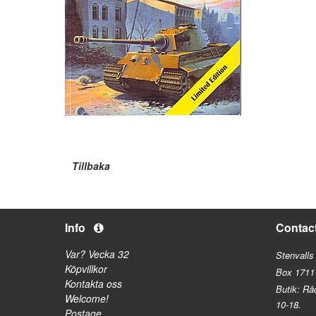
Tillbaka
Info
Contac
Var? Vecka 32
Stenvalls
Köpvillkor
Box 1711
Kontakta oss
Butik: Rå
Welcome!
10-18.
Postage