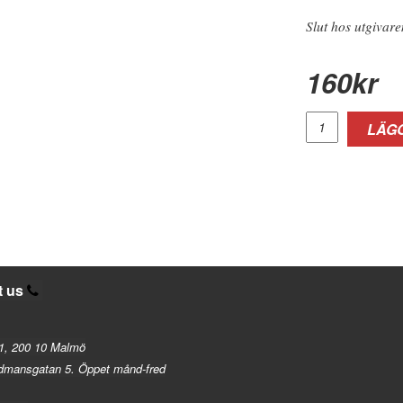
Slut hos utgivare
160
kr
LÄGG
t us
1, 200 10 Malmö
dmansgatan 5. Öppet månd-fred