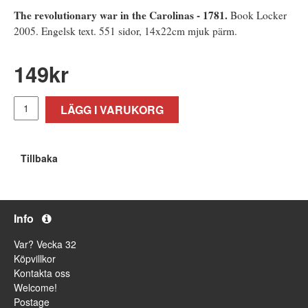
The revolutionary war in the Carolinas - 1781.
Book Locker
2005. Engelsk text. 551 sidor, 14x22cm mjuk pärm.
149
kr
LÄGG I VARUKORG
Tillbaka
Info
Var? Vecka 32
Köpvillkor
Kontakta oss
Welcome!
Postage