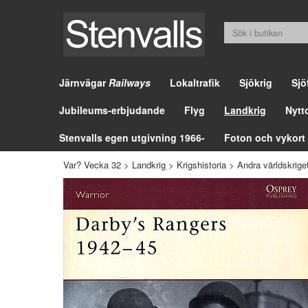
Järnvägar
Railways
Lokaltrafik
Sjökrig
Sjö
Jubileums-erbjudande
Flyg
Landkrig
Nytt
Stenvalls egen utgivning 1966-
Foton och vykort
Var? Vecka 32
>
Landkrig
>
Krigshistoria
>
Andra världskrige