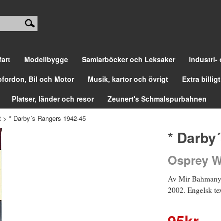
fart
Modellbygge
Samlarböcker och Leksaker
Industri-
ofordon, Bil och Motor
Musik, kartor och övrigt
Extra billigt
Platser, länder och resor
Zeunert's Schmalspurbahnen
t
>
* Darby´s Rangers 1942-45
* Darby
Osprey W
Av Mir Bahmanya
2002. Engelsk te
95
kr