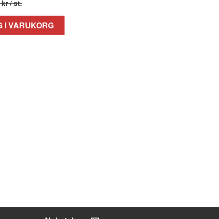
 kr
/ st.
 I VARUKORG