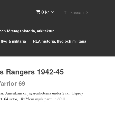
0 kr
Till kassan
 och företagshistoria, arkitektur
 flyg & militaria
REA historia, flyg och militaria
´s Rangers 1942-45
arrior 69
r. Amerikanska jägarenheterna under 2vkr. Osprey
xt. 64 sidor, 18x25cm mjuk pärm. c 60ill.