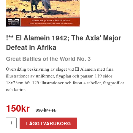
!** El Alamein 1942; The Axis' Major
Defeat in Afrika
Great Battles of the World No. 3
Översiktlig beskrivning av slaget vid El Alamein med fina
illustrationer av uniformer, flygplan och pansar. 119 sidor
18x25cm hft. 125 illustrationer och foton + tabeller, färgprofiler
och kartor.
150
kr
350 kr
/ st.
LÄGG I VARUKORG