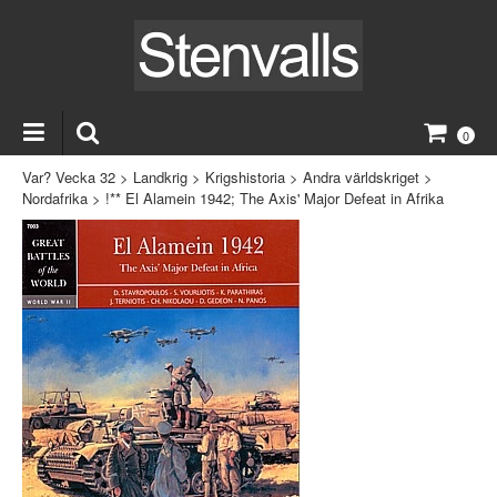
0
Var? Vecka 32
>
Landkrig
>
Krigshistoria
>
Andra världskriget
>
Nordafrika
>
!** El Alamein 1942; The Axis' Major Defeat in Afrika