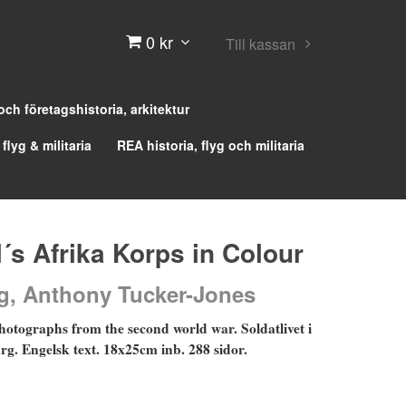
0 kr
Till kassan
 och företagshistoria, arkitektur
 flyg & militaria
REA historia, flyg och militaria
s Afrika Korps in Colour
ng, Anthony Tucker-Jones
otographs from the second world war.
Soldatlivet i
rg. Engelsk text. 18x25cm inb. 288 sidor.