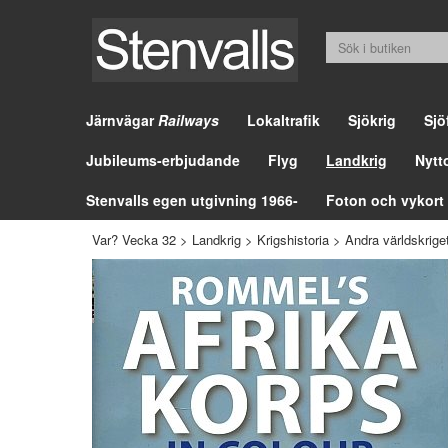
Järnvägar
Railways
Lokaltrafik
Sjökrig
Sjö
Jubileums-erbjudande
Flyg
Landkrig
Nytt
Stenvalls egen utgivning 1966-
Foton och vykort
Var? Vecka 32
>
Landkrig
>
Krigshistoria
>
Andra världskrige