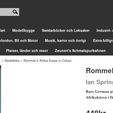
fart
Modellbygge
Samlarböcker och Leksaker
Industri-
ofordon, Bil och Motor
Musik, kartor och övrigt
Extra billigt
Platser, länder och resor
Zeunert's Schmalspurbahnen
t
>
Nordafrika
>
Rommel´s Afrika Korps in Colour
Rommel´
Ian Spri
Rare German ph
Afrikakåren i fä
448
kr