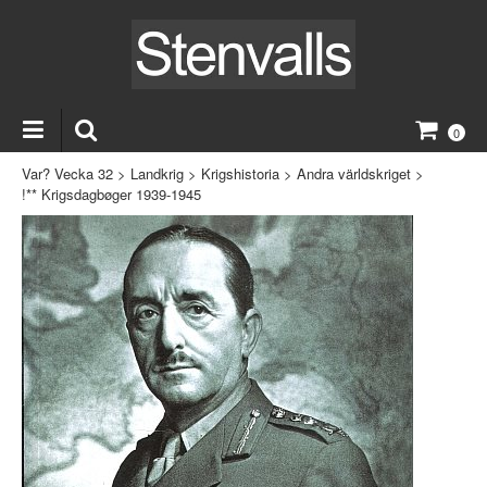
0
Var? Vecka 32
>
Landkrig
>
Krigshistoria
>
Andra världskriget
>
!** Krigsdagbøger 1939-1945