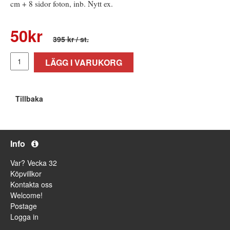
cm + 8 sidor foton, inb. Nytt ex.
50
kr
395 kr
/ st.
LÄGG I VARUKORG
Tillbaka
Info
Var? Vecka 32
Köpvillkor
Kontakta oss
Welcome!
Postage
Logga in