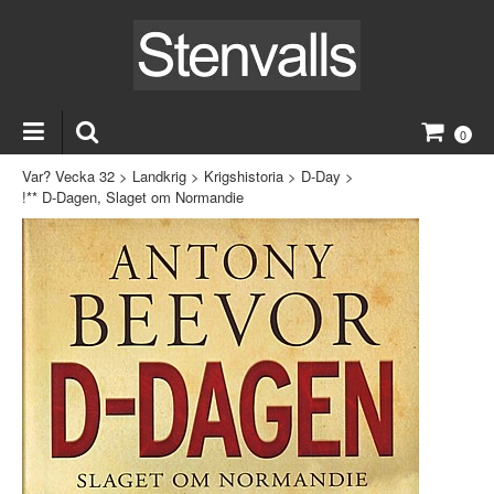
0
Var? Vecka 32
>
Landkrig
>
Krigshistoria
>
D-Day
>
!** D-Dagen, Slaget om Normandie