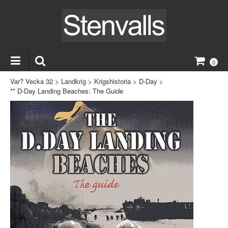
0
Var? Vecka 32
>
Landkrig
>
Krigshistoria
>
D-Day
>
** D-Day Landing Beaches: The Guide