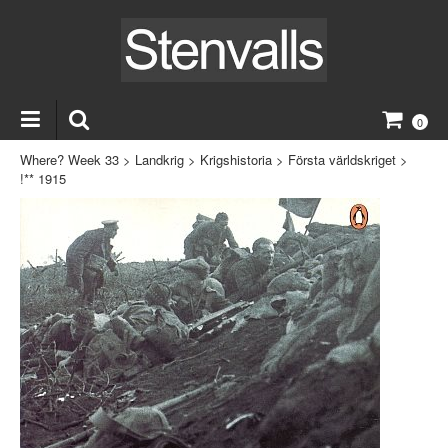
0
Where? Week 33
>
Landkrig
>
Krigshistoria
>
Första världskriget
>
!** 1915