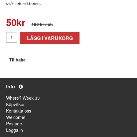
sv/v fotosektioner.
50
kr
160 kr
/ st.
LÄGG I VARUKORG
Tillbaka
Info
Where? Week 33
Köpvillkor
Kontakta oss
Welcome!
Postage
Logga in