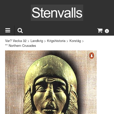
0
Var? Vecka 32
>
Landkrig
>
Krigshistoria
>
Korståg
>
** Northern Crusades