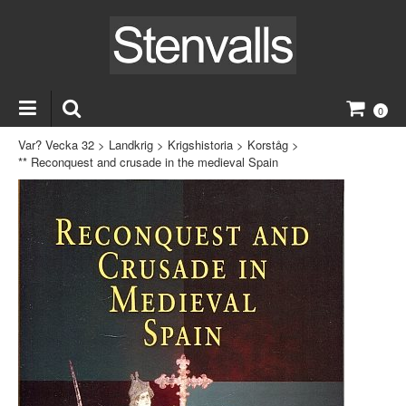
0
Var? Vecka 32
>
Landkrig
>
Krigshistoria
>
Korståg
>
** Reconquest and crusade in the medieval Spain