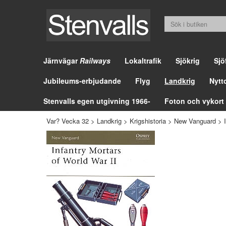
Järnvägar
Railways
Lokaltrafik
Sjökrig
Sjö
Jubileums-erbjudande
Flyg
Landkrig
Nytt
Stenvalls egen utgivning 1966-
Foton och vykort
Var? Vecka 32
>
Landkrig
>
Krigshistoria
>
New Vanguard
>