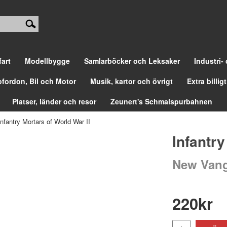
fart
Modellbygge
Samlarböcker och Leksaker
Industri-
ofordon, Bil och Motor
Musik, kartor och övrigt
Extra billigt
Platser, länder och resor
Zeunert's Schmalspurbahnen
Infantry Mortars of World War II
Infantry
New Vang
220
kr