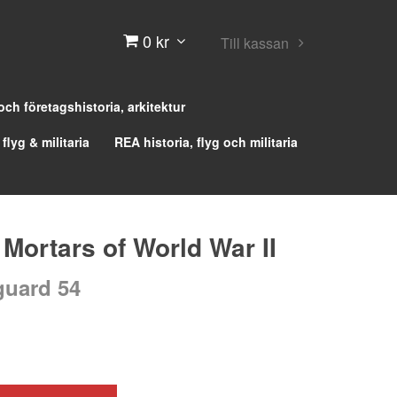
0 kr
Till kassan
 och företagshistoria, arkitektur
 flyg & militaria
REA historia, flyg och militaria
 Mortars of World War II
uard 54