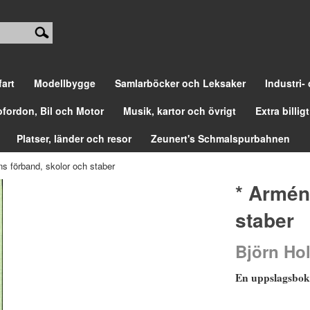
fart
Modellbygge
Samlarböcker och Leksaker
Industri-
ofordon, Bil och Motor
Musik, kartor och övrigt
Extra billigt
Platser, länder och resor
Zeunert's Schmalspurbahnen
s förband, skolor och staber
* Armén
staber
Björn Ho
En uppslagsbo