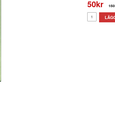
50
kr
150
LÄGG