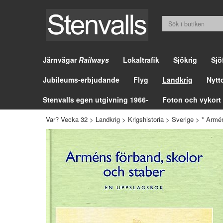
Järnvägar
Railways
Lokaltrafik
Sjökrig
Sjö
Jubileums-erbjudande
Flyg
Landkrig
Nytt
Stenvalls egen utgivning 1966-
Foton och vykort
Var? Vecka 32
>
Landkrig
>
Krigshistoria
>
Sverige
>
* Armén