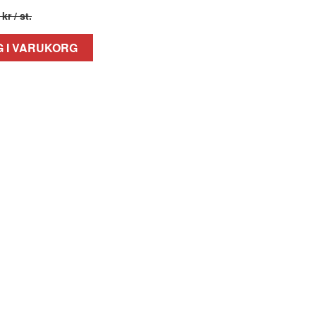
 kr
/ st.
 I VARUKORG