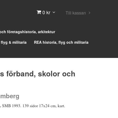
0 kr
Till kassan
 och företagshistoria, arkitektur
 flyg & militaria
REA historia, flyg och militaria
s förband, skolor och
lmberg
k.
SMB 1993. 139 sidor 17x24 cm, kart.