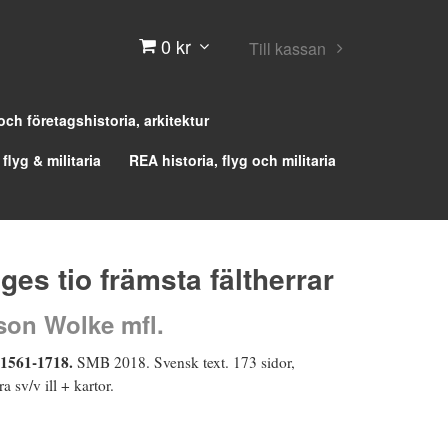
0 kr
Till kassan
 och företagshistoria, arkitektur
 flyg & militaria
REA historia, flyg och militaria
iges tio främsta fältherrar
son Wolke mfl.
 1561-1718.
SMB 2018. Svensk text. 173 sidor,
 sv/v ill + kartor.