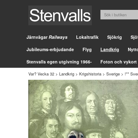
Järnvägar
Railways
Lokaltrafik
Sjökrig
Sjö
Jubileums-erbjudande
Flyg
Landkrig
Nytt
Stenvalls egen utgivning 1966-
Foton och vykort
Var? Vecka 32
>
Landkrig
>
Krigshistoria
>
Sverige
>
!** Sve