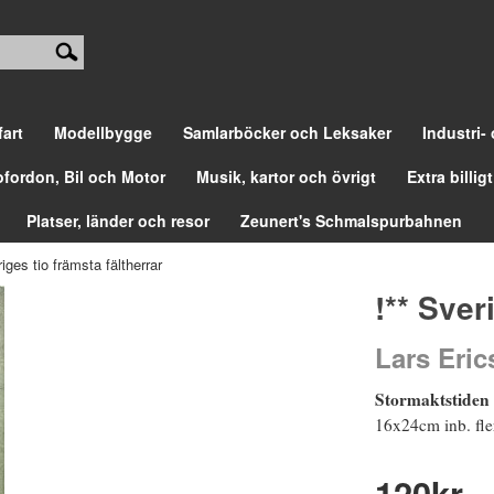
fart
Modellbygge
Samlarböcker och Leksaker
Industri-
ofordon, Bil och Motor
Musik, kartor och övrigt
Extra billigt
Platser, länder och resor
Zeunert's Schmalspurbahnen
riges tio främsta fältherrar
!** Sver
Lars Eric
Stormaktstiden
16x24cm inb. flera
120
kr