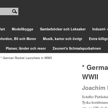
fart
Modellbygge
Samlarböcker och Leksaker
Industri-
ofordon, Bil och Motor
Musik, kartor och övrigt
Extra billigt
Platser, länder och resor
Zeunert's Schmalspurbahnen
>
* German Rocket Launchers in WWII
* Germa
WWII
Joachim
Schiffer Publish
Tyska kortdistans
cm, ca 100 s/v fo