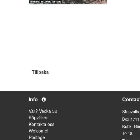
Tillbaka
Info
Contac
Var? Vecka 32
Stenvalls
Köpvillkor
Box 1711
Kontakta oss
Butik: Rå
Welcome!
10-18.
Postage