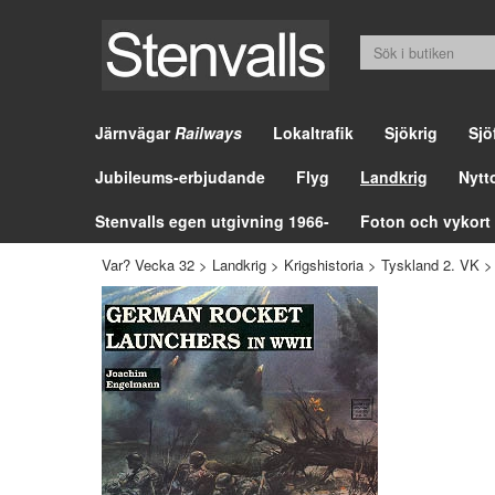
Järnvägar
Railways
Lokaltrafik
Sjökrig
Sjö
Jubileums-erbjudande
Flyg
Landkrig
Nytt
Stenvalls egen utgivning 1966-
Foton och vykort
Var? Vecka 32
>
Landkrig
>
Krigshistoria
>
Tyskland 2. VK