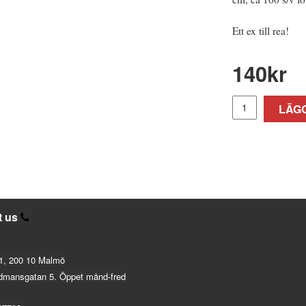
Ett ex till rea!
140
kr
LÄGG
t us
1, 200 10 Malmö
dmansgatan 5. Öppet månd-fred