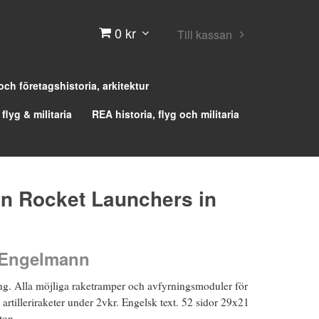
0 kr
Till kassan
 och företagshistoria, arkitektur
 flyg & militaria
REA historia, flyg och militaria
n Rocket Launchers in
 Engelmann
ing. Alla möjliga raketramper och avfyrningsmoduler för
 artilleriraketer under 2vkr. Engelsk text. 52 sidor 29x21
ton.