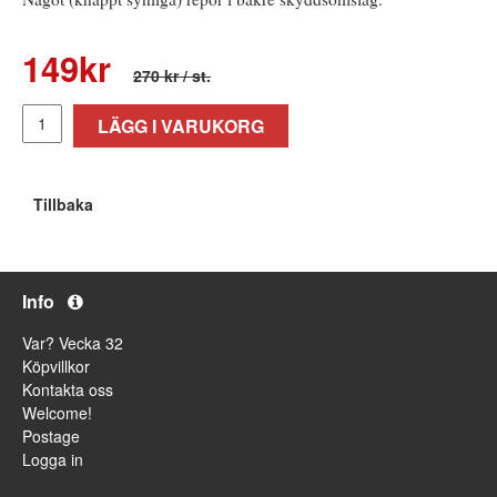
149
kr
270 kr
/ st.
LÄGG I VARUKORG
Tillbaka
Info
Var? Vecka 32
Köpvillkor
Kontakta oss
Welcome!
Postage
Logga in