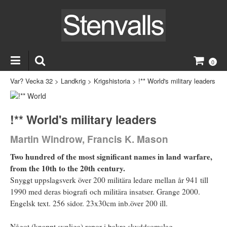
0
Var? Vecka 32
>
Landkrig
>
Krigshistoria
>
!** World's military leaders
!** World's military leaders
Martin Windrow, Francis K. Mason
Two hundred of the most significant names in land warfare,
from the 10th to the 20th century.
Snyggt uppslagsverk över 200 militära ledare mellan år 941 till
1990 med deras biografi och militära insatser. Grange 2000.
Engelsk text. 256 sidor. 23x30cm inb.över 200 ill.
Något (knappt synliga) repor i bakre skyddsomslag.