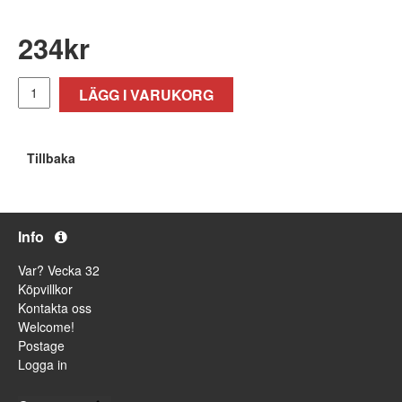
234
kr
LÄGG I VARUKORG
Tillbaka
Info
Var? Vecka 32
Köpvillkor
Kontakta oss
Welcome!
Postage
Logga in