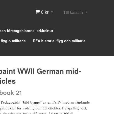
0 kr
Till kassan
 och företagshistoria, arkitektur
 flyg & militaria
REA historia, flyg och militaria
paint WWII German mid-
icles
 book 21
 Pedagogiskt ”bild bygge” av en Pz IV med användande
produkter för vädring och 3D effekter. Fyrspråkig text,
, franska och tyska. 67 sidor, A4 hft. c 200 ill.