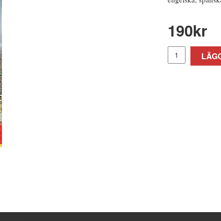
190
kr
LÄGG