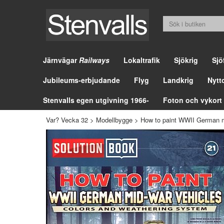
Järnvägar
Railways
Lokaltrafik
Sjökrig
Sjö
Jubileums-erbjudande
Flyg
Landkrig
Nytt
Stenvalls egen utgivning 1966-
Foton och vykort
Var? Vecka 32
>
Modellbygge
>
How to paint WWII German m