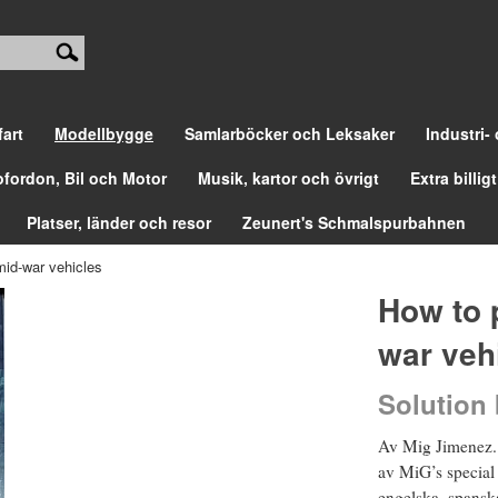
fart
Modellbygge
Samlarböcker och Leksaker
Industri-
ofordon, Bil och Motor
Musik, kartor och övrigt
Extra billigt
Platser, länder och resor
Zeunert's Schmalspurbahnen
id-war vehicles
How to 
war veh
Solution
Av Mig Jimenez.
av MiG’s special 
engelska, spanska