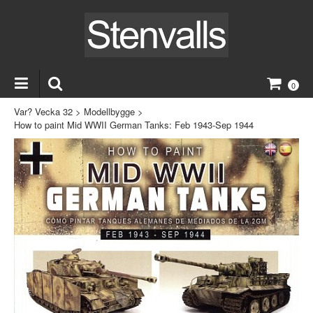
0
Var? Vecka 32
>
Modellbygge
>
How to paint Mid WWII German Tanks: Feb 1943-Sep 1944