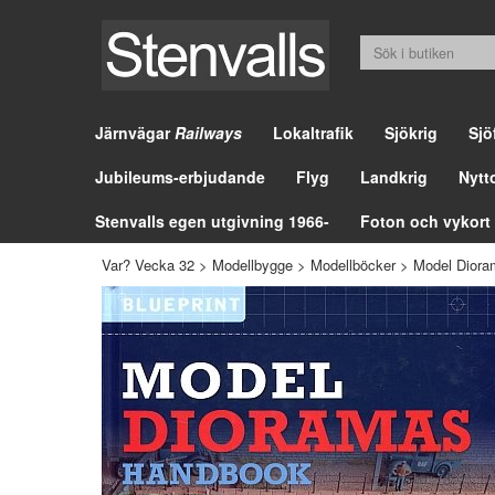
Järnvägar
Railways
Lokaltrafik
Sjökrig
Sjö
Jubileums-erbjudande
Flyg
Landkrig
Nytt
Stenvalls egen utgivning 1966-
Foton och vykort
Var? Vecka 32
>
Modellbygge
>
Modellböcker
>
Model Dior