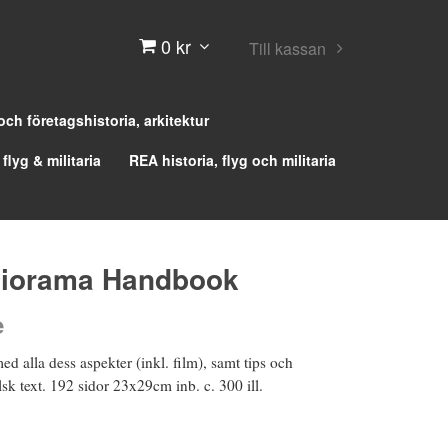
0 kr
Till kassan
 och företagshistoria, arkitektur
 flyg & militaria
REA historia, flyg och militaria
Diorama Handbook
e
 alla dess aspekter (inkl. film), samt tips och
lsk text. 192 sidor 23x29cm inb. c. 300 ill.