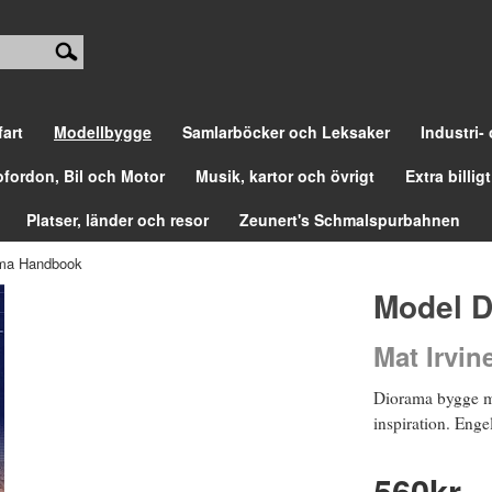
fart
Modellbygge
Samlarböcker och Leksaker
Industri-
ofordon, Bil och Motor
Musik, kartor och övrigt
Extra billigt
Platser, länder och resor
Zeunert's Schmalspurbahnen
ama Handbook
Model 
Mat Irvin
Diorama bygge med
inspiration. Enge
560
kr