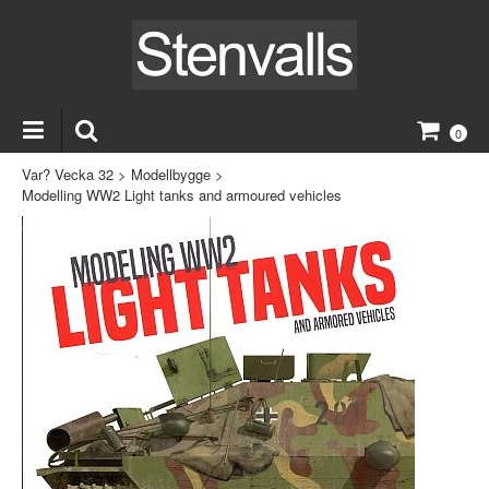
0
Var? Vecka 32
>
Modellbygge
>
Modelling WW2 Light tanks and armoured vehicles