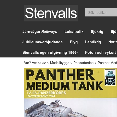
Järnvägar
Railways
Lokaltrafik
Sjökrig
Sjö
Jubileums-erbjudande
Flyg
Landkrig
Nytt
Stenvalls egen utgivning 1966-
Foton och vykort
Var? Vecka 32
>
Modellbygge
>
Pansarfordon
>
Panther Med