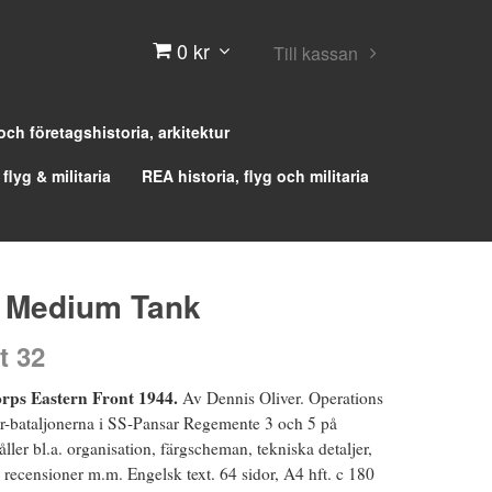
0 kr
Till kassan
 och företagshistoria, arkitektur
 flyg & militaria
REA historia, flyg och militaria
 Medium Tank
t 32
rps Eastern Front 1944.
Av Dennis Oliver. Operations
ter-bataljonerna i SS-Pansar Regemente 3 och 5 på
åller bl.a. organisation, färgscheman, tekniska detaljer,
recensioner m.m. Engelsk text. 64 sidor, A4 hft. c 180