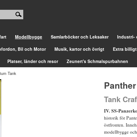
fart
Modellbygge
Samlarböcker och Leksaker
Industri-
ofordon, Bil och Motor
Musik, kartor och övrigt
Extra billigt
Platser, länder och resor
Zeunert's Schmalspurbahnen
ium Tank
Panther
Tank Craf
IV. SS-Panzerko
historik för Pan
östfronten. Inneh
modellbygge och 