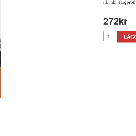
ill. inkl. färgprofi
272
kr
LÄGG