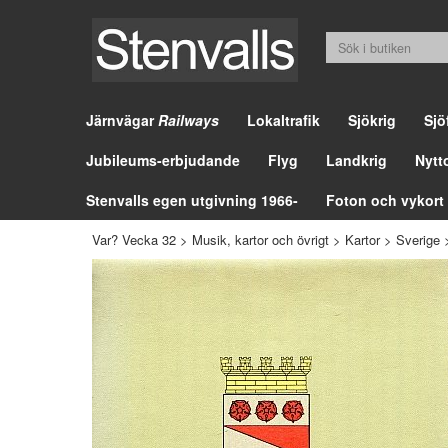
Järnvägar
Railways
Lokaltrafik
Sjökrig
Sjö
Jubileums-erbjudande
Flyg
Landkrig
Nytt
Stenvalls egen utgivning 1966-
Foton och vykort
Var? Vecka 32
>
Musik, kartor och övrigt
>
Kartor
>
Sverige