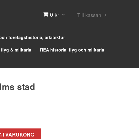
0 kr
Till kassan
 och företagshistoria, arkitektur
 flyg & militaria
REA historia, flyg och militaria
lms stad
 I VARUKORG