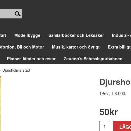
fart
Modellbygge
Samlarböcker och Leksaker
Industri-
ofordon, Bil och Motor
Musik, kartor och övrigt
Extra billigt
Platser, länder och resor
Zeunert's Schmalspurbahnen
>
Djursholms stad
Djursho
1967, 1:8.000.
50
kr
LÄGG