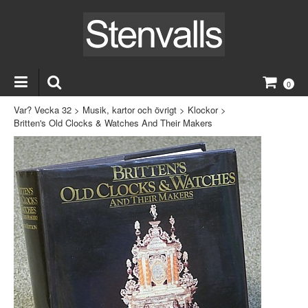
0
Var? Vecka 32
>
Musik, kartor och övrigt
>
Klockor
>
Britten's Old Clocks & Watches And Their Makers