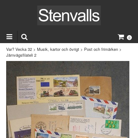
0
Var? Vecka 32
>
Musik, kartor och övrigt
>
Post och frimärken
>
Järnvägsfilateli 2