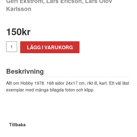
Gert Ekström, Lars Ericson, Lars Olov
Karlsson
150
kr
LÄGG I VARUKORG
Beskrivning
Allt om Hobby 1978. 168 sidor 24x17 cm, rikt ill, kart. Ett väl läst
exemplar med många bilagda foton och klipp.
Tillbaka