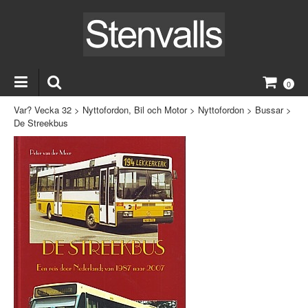
0
Var? Vecka 32
>
Nyttofordon, Bil och Motor
>
Nyttofordon
>
Bussar
>
De Streekbus