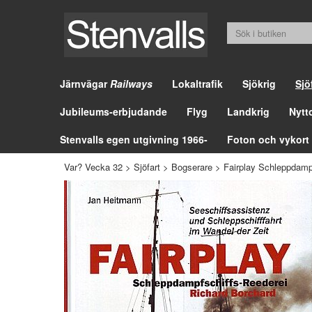
Järnvägar
Railways
Lokaltrafik
Sjökrig
Sjö
Jubileums-erbjudande
Flyg
Landkrig
Nytt
Stenvalls egen utgivning 1966-
Foton och vykort
Var? Vecka 32
>
Sjöfart
>
Bogserare
>
Fairplay Schleppdamp