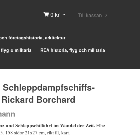
0 kr
Till kassan
 och företagshistoria, arkitektur
 flyg & militaria
REA historia, flyg och militaria
y Schleppdampfschiffs-
 Rickard Borchard
mann
tenz und Schleppschiffahrt im Wandel der Zeit.
Elbe-
. 158 sidor 21x27 cm, rikt ill, kart.