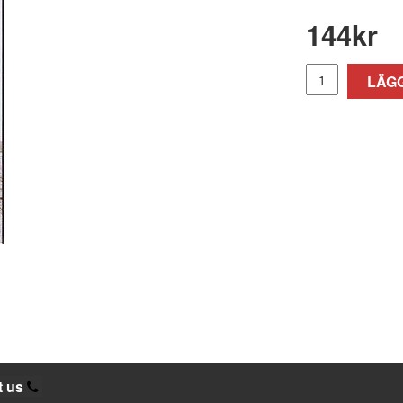
144
kr
LÄGG
t us