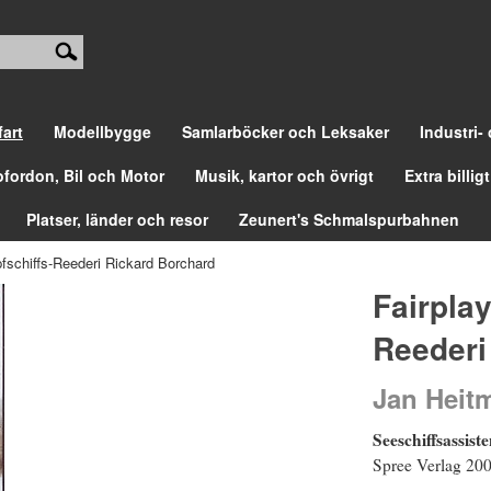
fart
Modellbygge
Samlarböcker och Leksaker
Industri-
ofordon, Bil och Motor
Musik, kartor och övrigt
Extra billigt
Platser, länder och resor
Zeunert's Schmalspurbahnen
fschiffs-Reederi Rickard Borchard
Fairpla
Reederi
Jan Heit
Seeschiffsassis
Spree Verlag 2005