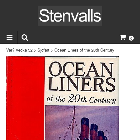
0
Var? Vecka 32
>
Sjöfart
>
Ocean Liners of the 20th Century