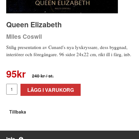
Queen Elizabeth
Miles Coswil
Stilig presentation av Cunard's nya lyxkryssare, dess byggnad,
interiörer och föregångare. 96 sidor 24x22 cm, rikt ill i färg, inb.
95
kr
240 kr
/ st.
LÄGG I VARUKORG
Tillbaka
Info