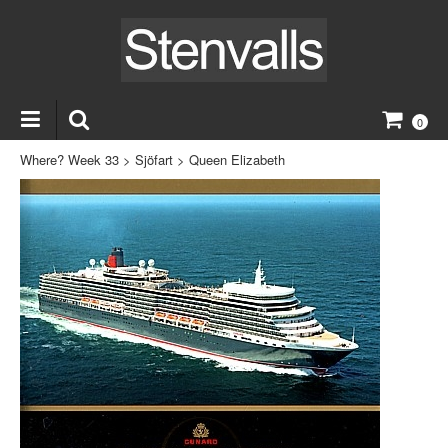
0
Where? Week 33
>
Sjöfart
>
Queen Elizabeth