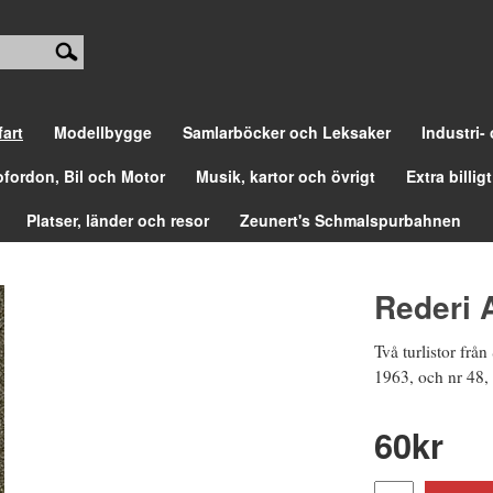
fart
Modellbygge
Samlarböcker och Leksaker
Industri-
ofordon, Bil och Motor
Musik, kartor och övrigt
Extra billigt
Platser, länder och resor
Zeunert's Schmalspurbahnen
Rederi 
Två turlistor frå
1963, och nr 48,
60
kr