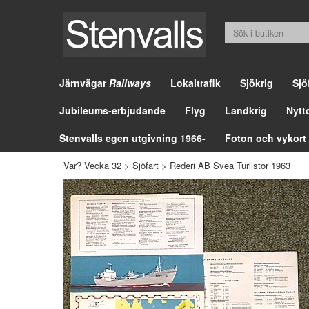
Järnvägar
Railways
Lokaltrafik
Sjökrig
Sjö
Jubileums-erbjudande
Flyg
Landkrig
Nytt
Stenvalls egen utgivning 1966-
Foton och vykort
Var? Vecka 32
>
Sjöfart
>
Rederi AB Svea Turlistor 1963