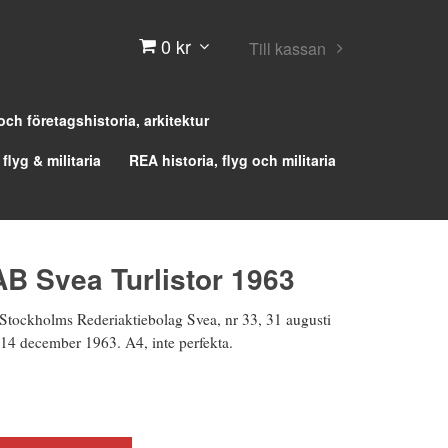
0 kr
Till kassan
 och företagshistoria, arkitektur
 flyg & militaria
REA historia, flyg och militaria
AB Svea Turlistor 1963
n Stockholms Rederiaktiebolag Svea, nr 33, 31 augusti
 14 december 1963. A4, inte perfekta.