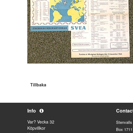
Tillbaka
Info
Contac
Var? Vecka 32
Stenvalls
Köpvillkor
Box 1711