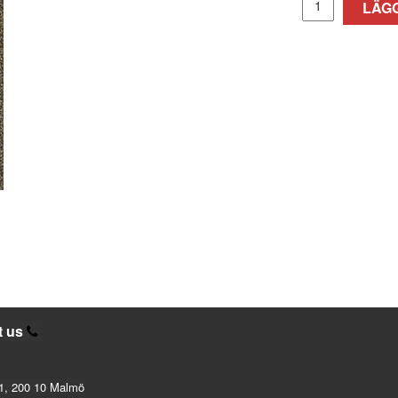
LÄGG
t us
1, 200 10 Malmö