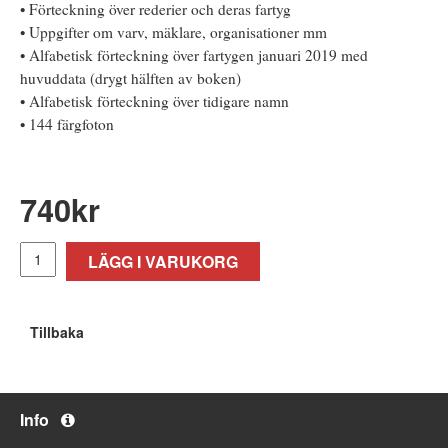
• Förteckning över rederier och deras fartyg
• Uppgifter om varv, mäklare, organisationer mm
• Alfabetisk förteckning över fartygen januari 2019 med
huvuddata (drygt hälften av boken)
• Alfabetisk förteckning över tidigare namn
• 144 färgfoton
740
kr
LÄGG I VARUKORG
Tillbaka
Info