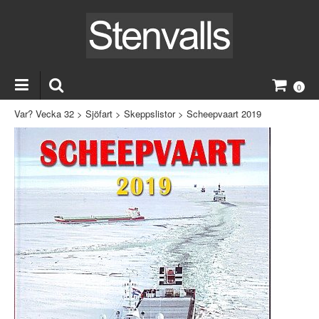
0
Var? Vecka 32
>
Sjöfart
>
Skeppslistor
>
Scheepvaart 2019