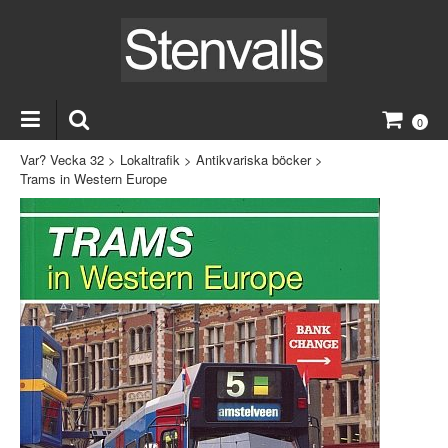
0
Var? Vecka 32
>
Lokaltrafik
>
Antikvariska böcker
>
Trams in Western Europe